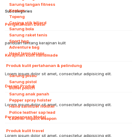
Sarung tangan fitness
Kostum
Subcategories
Topeng
Casing stik biliard
Pengetahuan Dasar
Sarung bola
Sarung raket tenis
Sport bag
panduan tentang kerajinan kulit
Adventure bag
Head lamp straps
Kerajinan kulit handmade
Produk kulit pertahanan & pelindung
Lorem ipsum dolor sit amet, consectetur adipisicing elit.
Sarung pisau
Sarung pistol
Desain Produk
Bullet pouch
Sarung anak panah
Pepper spray holster
Lorem ipsum dolor sit amet, consectetur adipisicing elit.
Hand sanitizer holster
Police leather sap lead
Perencanaan Modal
Leather impact weapon
Produk kulit travel
Lorem ipsum dolor sit amet, consectetur adipisicing elit.