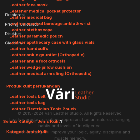
Leather face mask
Leatsher medical pocket protector
Eksplorasi
Leather medical bag
Leather medical bondage ankle & wrist
Pricing Calculator
Leather stethoscope
Direktori
Leather paramedic pouch
Leather apothecary case with glass vials
Glossary
Leather handcuffs
Leather ankle gauntlet (Orthopedic)
Leather ankle foot orthosis
Leather wedge pillow cushion
Leather medical arm sling (Orthopedic)
Produk kulit pertukangan
Leather tools belt
Leather tools bag
Leather Electrician Tools Pouch
© 2015-2024
Väri Leather Studio
. All Rights Reserved.
Leather product creations represent human nature, changing
Semua Kategori Jenis Kulit
1
habits and levels of intelligence.
Kategori Jenis Kulit
Leather crafting will improve your logic, agility, discipline and
muscle memory.