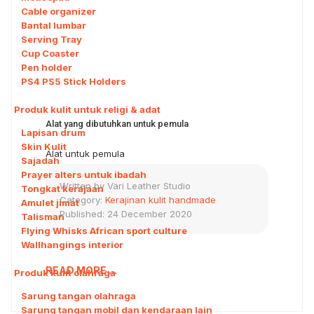
Cable organizer
Bantal lumbar
Serving Tray
Cup Coaster
Pen holder
PS4 PS5 Stick Holders
Produk kulit untuk religi & adat
Alat yang dibutuhkan untuk pemula
Lapisan drum
Skin Kulit
Alat untuk pemula
Sajadah
Prayer alters untuk ibadah
Written by
Väri Leather Studio
Tongkat kerajaan
Category:
Kerajinan kulit handmade
Amulet jimat
Published: 24 December 2020
Talisman
Flying Whisks African sport culture
Wallhangings interior
READ MORE ...
Produk kulit olahraga
Sarung tangan olahraga
Sarung tangan mobil dan kendaraan lain