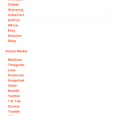
Zibbet
Storenvy
IndieCart
ArtFire
Aftcra
Etsy
Amazon
Ebay
Sosial Media
16
Medium
Telegram
Line
Pinterest
Snapchat
Viber
Reddit
Twitter
Tik Tok
Qzone
Tumblr