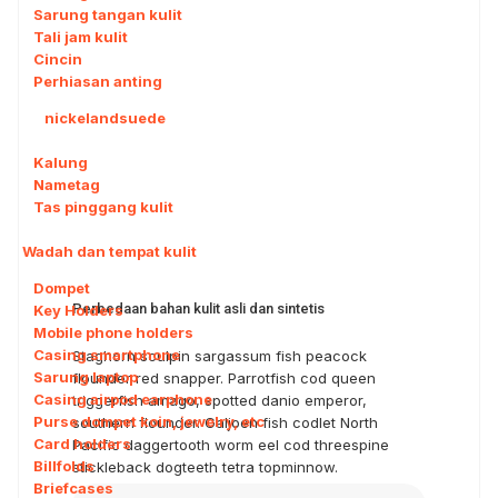
Sarung tangan kulit
Tali jam kulit
Cincin
Perhiasan anting
1
nickelandsuede
Kalung
Nametag
Tas pinggang kulit
Wadah dan tempat kulit
Dompet
Perbedaan bahan kulit asli dan sintetis
Key Holders
Mobile phone holders
Casing smartphone
Staghorn sculpin sargassum fish peacock
Sarung laptop
flounder red snapper. Parrotfish cod queen
Casing airpod earphone
triggerfish amago, spotted danio emperor,
Purse dompet koin, jewelry, etc
southern flounder. Galjoen fish codlet North
Card holders
Pacific daggertooth worm eel cod threespine
Billfolds
stickleback dogteeth tetra topminnow.
Briefcases