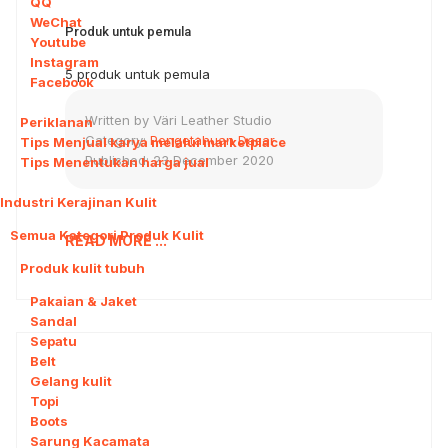
QQ
WeChat
Produk untuk pemula
Youtube
Instagram
5 produk untuk pemula
Facebook
Written by
Väri Leather Studio
Periklanan
Category:
Pengetahuan Dasar
Tips Menjual karya melalui marketplace
Published: 23 December 2020
Tips Menentukan harga jual
Industri Kerajinan Kulit
3
Semua Kategori Produk Kulit
1
READ MORE ...
Produk kulit tubuh
1
Pakaian & Jaket
Sandal
Sepatu
Belt
Gelang kulit
Topi
Boots
Sarung Kacamata