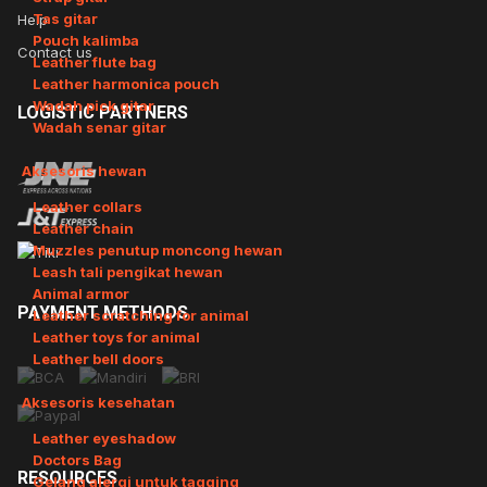
Tas gitar
Help
Pouch kalimba
Contact us
Leather flute bag
Leather harmonica pouch
Wadah pick gitar
LOGISTIC
PARTNERS
Wadah senar gitar
Aksesoris hewan
Leather collars
Leather chain
Muzzles penutup moncong hewan
Leash tali pengikat hewan
Animal armor
PAYMENT
METHODS
Leather scratching for animal
Leather toys for animal
Leather bell doors
Aksesoris kesehatan
Leather eyeshadow
Doctors Bag
RESOURCES
Gelang alergi untuk tagging