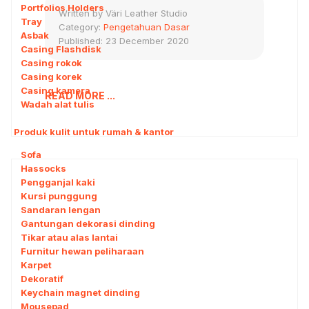
Portfolios Holders
Written by
Väri Leather Studio
Tray
Category:
Pengetahuan Dasar
Asbak
Published: 23 December 2020
Casing Flashdisk
Casing rokok
Casing korek
Casing kamera
READ MORE ...
Wadah alat tulis
Produk kulit untuk rumah & kantor
Sofa
Hassocks
Pengganjal kaki
Kursi punggung
Sandaran lengan
Gantungan dekorasi dinding
Tikar atau alas lantai
Furnitur hewan peliharaan
Karpet
Dekoratif
Keychain magnet dinding
Mousepad