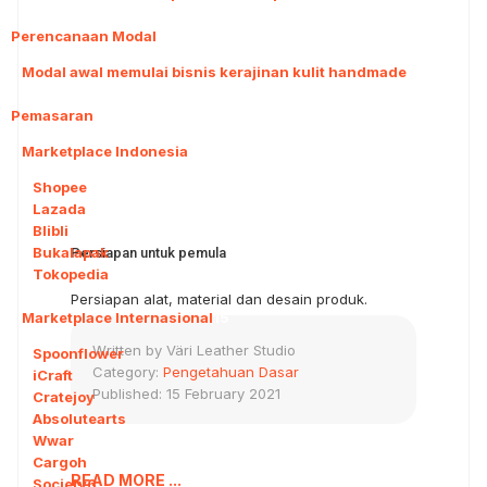
Perencanaan Modal
1
Modal awal memulai bisnis kerajinan kulit handmade
Pemasaran
38
Marketplace Indonesia
5
Shopee
Lazada
Blibli
Bukalapak
Persiapan untuk pemula
Tokopedia
Persiapan alat, material dan desain produk.
Marketplace Internasional
15
Written by
Väri Leather Studio
Spoonflower
Category:
Pengetahuan Dasar
iCraft
Published: 15 February 2021
Cratejoy
Absolutearts
Wwar
Cargoh
READ MORE ...
Society6